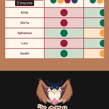
Kiity
DoTa
Sylvanus
Lou
Sushi