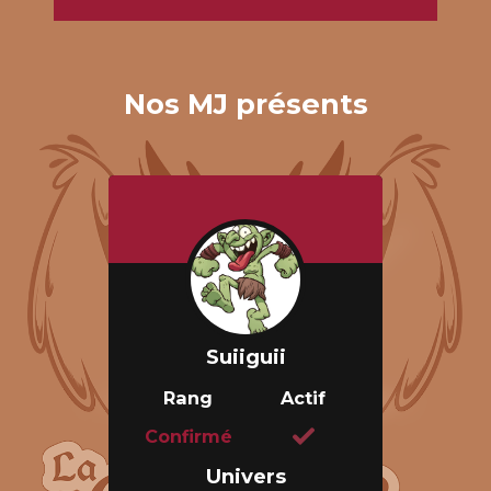
Nos MJ présents
Bon, alors, vous en avez marre des jeux
où tout est formaté sérieux ? Des héros
qui sentent bon ? Des compagnies aux
cheveux bien peignés ?
Le jeu de rôle "Donjon de Naheulbeuk"
est un jeu de rôle "sur papier" gratuit,
pour ceux qui ...
Voir le jeu
Suiiguii
Rang
Actif
Confirmé
Univers