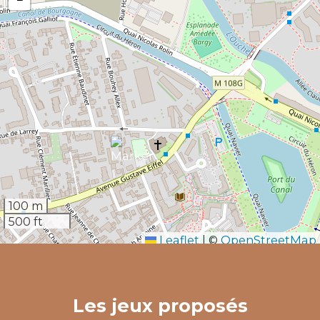
100 m
500 ft
Leaflet
|
©
OpenStreetMap
Les jeux proposés