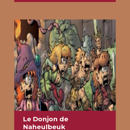
« Je ne vous mentirai pas sur vos
chances de survie mais… vous avez ma
sympathie. »
L’espace est immense, obscur et hostile.
Les rayons gamma et les rafales de
neutrinos issus d’étoiles mourantes vous
irradient, les trous noirs vou...
Voir le jeu
Le Donjon de
Naheulbeuk