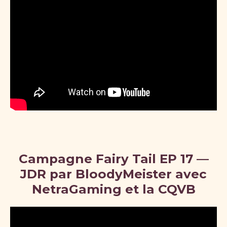
Campagne Fairy Tail EP 17 —
JDR par BloodyMeister avec
NetraGaming et la CQVB