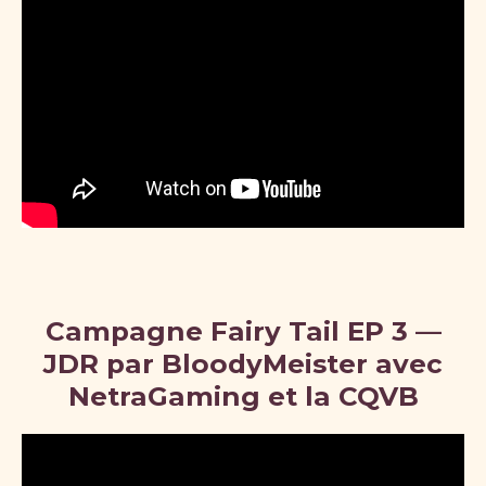
Campagne Fairy Tail EP 3 —
JDR par BloodyMeister avec
NetraGaming et la CQVB