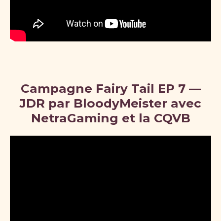
Campagne Fairy Tail EP 7 —
JDR par BloodyMeister avec
NetraGaming et la CQVB