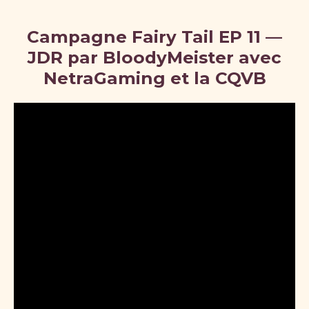
Campagne Fairy Tail EP 11 —
JDR par BloodyMeister avec
NetraGaming et la CQVB