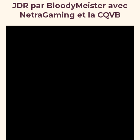
JDR par BloodyMeister avec
NetraGaming et la CQVB