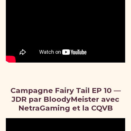
Campagne Fairy Tail EP 10 —
JDR par BloodyMeister avec
NetraGaming et la CQVB