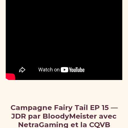
Campagne Fairy Tail EP 15 —
JDR par BloodyMeister avec
NetraGaming et la CQVB