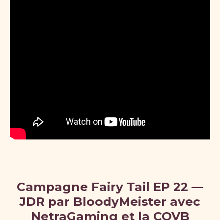
Campagne Fairy Tail EP 22 —
JDR par BloodyMeister avec
NetraGaming et la CQVB