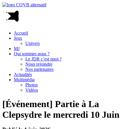
Accueil
Jeux
Univers
MJ
Qui sommes nous ?
Le JDR c’est quoi ?
Nous rejoindre
Nos partenaires
Actualités
Multimédia
Photos
Vidéos
[Événement] Partie à La
Clepsydre le mercredi 10 Juin